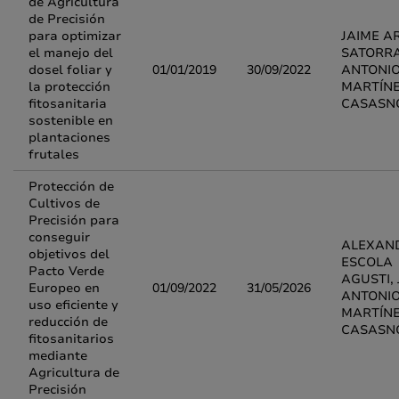
de Agricultura
de Precisión
para optimizar
JAIME A
el manejo del
SATORRA
dosel foliar y
01/01/2019
30/09/2022
ANTONI
la protección
MARTÍN
fitosanitaria
CASASN
sostenible en
plantaciones
frutales
Protección de
Cultivos de
Precisión para
conseguir
ALEXAN
objetivos del
ESCOLA
Pacto Verde
AGUSTI,
Europeo en
01/09/2022
31/05/2026
ANTONI
uso eficiente y
MARTÍN
reducción de
CASASN
fitosanitarios
mediante
Agricultura de
Precisión