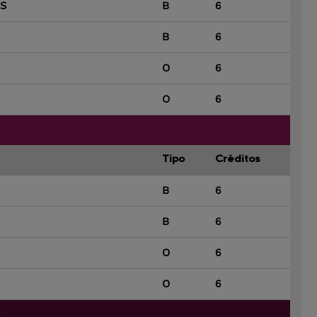
S
B
6
B
6
O
6
O
6
Tipo
Créditos
B
6
B
6
O
6
O
6