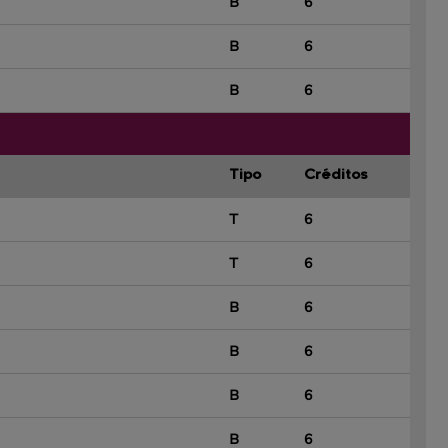
B
6
B
6
B
6
Tipo
Créditos
T
6
T
6
B
6
B
6
B
6
B
6