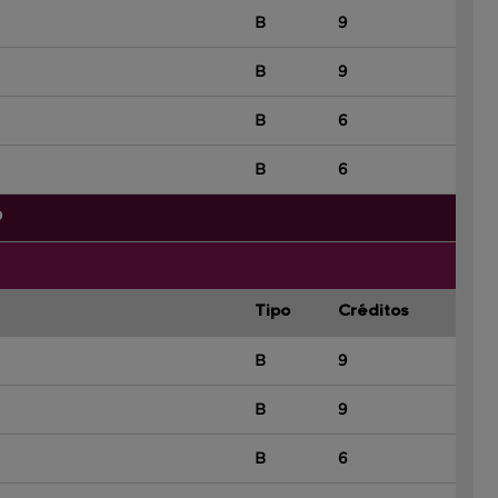
B
9
B
9
B
6
B
6
O
Tipo
Créditos
B
9
B
9
B
6