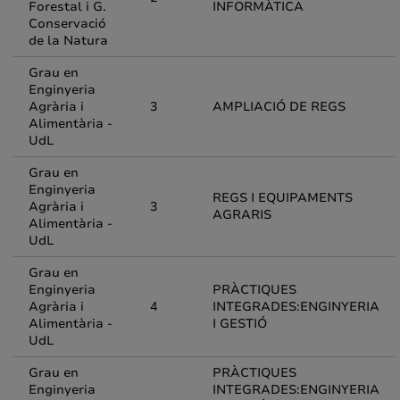
Forestal i G.
INFORMÀTICA
Conservació
de la Natura
Grau en
Enginyeria
Agrària i
3
AMPLIACIÓ DE REGS
Alimentària -
UdL
Grau en
Enginyeria
REGS I EQUIPAMENTS
Agrària i
3
AGRARIS
Alimentària -
UdL
Grau en
Enginyeria
PRÀCTIQUES
Agrària i
4
INTEGRADES:ENGINYERIA
Alimentària -
I GESTIÓ
UdL
Grau en
PRÀCTIQUES
Enginyeria
INTEGRADES:ENGINYERIA