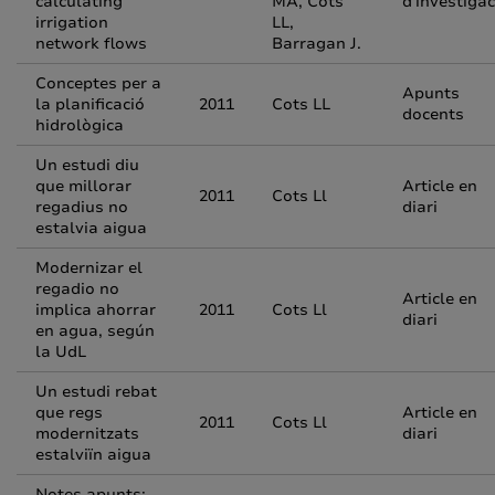
calculating
MA, Cots
d'investigac
irrigation
LL,
network flows
Barragan J.
Conceptes per a
Apunts
la planificació
2011
Cots LL
docents
hidrològica
Un estudi diu
que millorar
Article en
2011
Cots Ll
regadius no
diari
estalvia aigua
Modernizar el
regadio no
Article en
implica ahorrar
2011
Cots Ll
diari
en agua, según
la UdL
Un estudi rebat
que regs
Article en
2011
Cots Ll
modernitzats
diari
estalviïn aigua
Notes apunts: