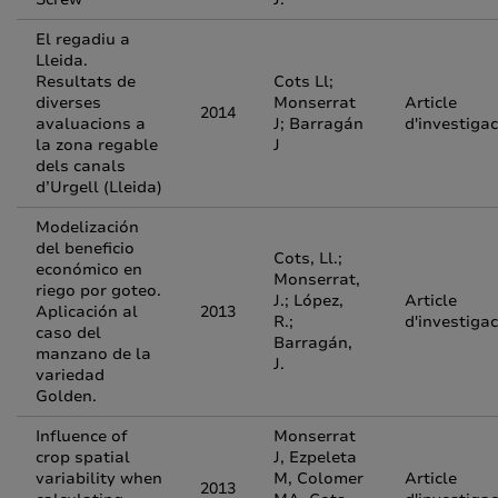
El regadiu a
Lleida.
Resultats de
Cots Ll;
diverses
Monserrat
Article
2014
avaluacions a
J; Barragán
d'investigac
la zona regable
J
dels canals
d’Urgell (Lleida)
Modelización
del beneficio
Cots, Ll.;
económico en
Monserrat,
riego por goteo.
J.; López,
Article
Aplicación al
2013
R.;
d'investigac
caso del
Barragán,
manzano de la
J.
variedad
Golden.
Influence of
Monserrat
crop spatial
J, Ezpeleta
variability when
M, Colomer
Article
2013