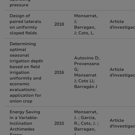
pressure
Design of
Monserrat,
paired laterals
J;
Article
2018
on uniformly
Barragan,
d'investigac
sloped fields
J; Cots, L.
Determining
optimal
seasonal
Autovino D;
irrigation depth
Provenzano
based on field
G;
Article
irrigation
2016
Monserrat
d'investigac
uniformity and
J; Cots Ll;
economic
Barragán J
evaluations:
application for
onion crop
Energy Saving
Monserrat,
in a Variable-
J. ; Garcia,
Article
Inclination
2015
R.; Cots, J. ;
d'investigac
Archimedes
Barragan,
Screw
J.