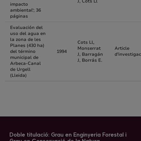
J, Cots Ll
impacto
ambiental'; 36
páginas
Evaluación del
uso del agua en
la zona de les
Cots Ll,
Planes (430 ha)
Monserrat
Article
del término
1994
J, Barragán
d'investigac
municipal de
J, Borrás E.
Arbeca-Canal
de Urgell
(Lleida)
Doble titulació: Grau en Enginyeria Forestal i