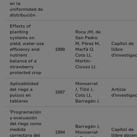
en la
uniformidad de
distribución
Effects of
planting
Roca JM, de
systems on
San Pedro
yield, water use
M, Pérez M,
Capítol de
efficiency and
1998
Marfà O,
llibre
nutrient
Cots Ll,
d'investigac
balance of a
Martín-
strawberry
Closas Ll.
protected crop
Aplicabilidad
Monserrat
del riego a
J, Tilló J,
Article
1997
pulsos en
Cots Ll,
d'investigac
tablares
Barragán J.
'Programación
y evaluación
del riego como
Barragán J,
medida
Capítol de
1994
Monserrat
correctora del
llibre docen