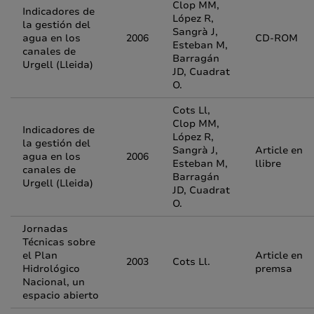
Clop MM,
Indicadores de
López R,
la gestión del
Sangrà J,
agua en los
2006
CD-ROM
Esteban M,
canales de
Barragán
Urgell (Lleida)
JD, Cuadrat
O.
Cots Ll,
Clop MM,
Indicadores de
López R,
la gestión del
Sangrà J,
Article en
agua en los
2006
Esteban M,
llibre
canales de
Barragán
Urgell (Lleida)
JD, Cuadrat
O.
Jornadas
Técnicas sobre
el Plan
Article en
2003
Cots Ll.
Hidrológico
premsa
Nacional, un
espacio abierto