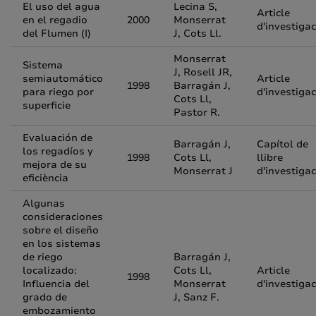
El uso del agua
Lecina S,
Article
en el regadio
2000
Monserrat
d'investigac
del Flumen (I)
J, Cots Ll.
Monserrat
Sistema
J, Rosell JR,
semiautomático
Article
1998
Barragán J,
para riego por
d'investigac
Cots Ll,
superficie
Pastor R.
Evaluación de
Barragán J,
Capítol de
los regadíos y
1998
Cots Ll,
llibre
mejora de su
Monserrat J
d'investigac
eficiència
Algunas
consideraciones
sobre el diseño
en los sistemas
de riego
Barragán J,
localizado:
Cots Ll,
Article
1998
Influencia del
Monserrat
d'investigac
grado de
J, Sanz F.
embozamiento