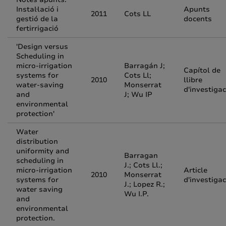
Instal·lació i
Apunts
2011
Cots LL
gestió de la
docents
fertirrigació
'Design versus
Scheduling in
micro-irrigation
Barragán J;
Capítol de
systems for
Cots Ll;
2010
llibre
water-saving
Monserrat
d'investigac
and
J; Wu IP
environmental
protection'
Water
distribution
uniformity and
Barragan
scheduling in
J.; Cots Ll.;
micro-irrigation
Article
2010
Monserrat
systems for
d'investigac
J.; Lopez R.;
water saving
Wu I.P.
and
environmental
protection.