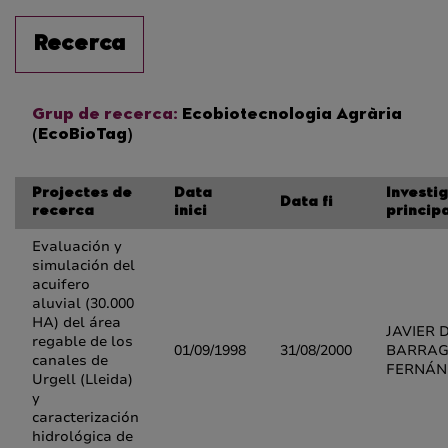
Recerca
Grup de recerca:
Ecobiotecnologia Agrària
(EcoBioTag)
Projectes de
Data
Investi
Data fi
recerca
inici
princip
Evaluación y
simulación del
acuifero
aluvial (30.000
HA) del área
JAVIER D
regable de los
01/09/1998
31/08/2000
BARRA
canales de
FERNÁN
Urgell (Lleida)
y
caracterización
hidrológica de