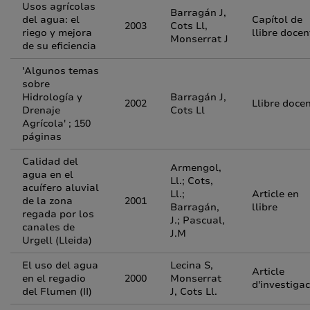
Usos agrícolas
Barragán J,
del agua: el
Capítol de
2003
Cots Ll,
riego y mejora
llibre docen
Monserrat J
de su eficiencia
'Algunos temas
sobre
Hidrología y
Barragán J,
2002
Llibre doce
Drenaje
Cots Ll
Agrícola' ; 150
páginas
Calidad del
Armengol,
agua en el
Ll.; Cots,
acuífero aluvial
Ll.;
Article en
de la zona
2001
Barragán,
llibre
regada por los
J.; Pascual,
canales de
J.M
Urgell (Lleida)
El uso del agua
Lecina S,
Article
en el regadio
2000
Monserrat
d'investigac
del Flumen (II)
J, Cots Ll.