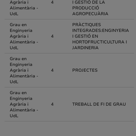
Agrària i
4
I GESTIÓ DE LA
Alimentària -
PRODUCCIÓ
UdL
AGROPECUÀRIA
Grau en
PRÀCTIQUES
Enginyeria
INTEGRADES:ENGINYERIA
Agrària i
4
I GESTIÓ EN
Alimentària -
HORTOFRUCTICULTURA I
UdL
JARDINERIA
Grau en
Enginyeria
Agrària i
4
PROJECTES
Alimentària -
UdL
Grau en
Enginyeria
Agrària i
4
TREBALL DE FI DE GRAU
Alimentària -
UdL