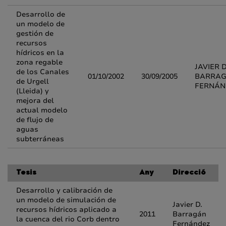
Desarrollo de
un modelo de
gestión de
recursos
hídricos en la
zona regable
JAVIER D
de los Canales
01/10/2002
30/09/2005
BARRA
de Urgell
FERNÁN
(Lleida) y
mejora del
actual modelo
de flujo de
aguas
subterráneas
Tesis
Any
Direcció
Desarrollo y calibración de
un modelo de simulación de
Javier D.
recursos hídricos aplicado a
2011
Barragán
la cuenca del rio Corb dentro
Fernández