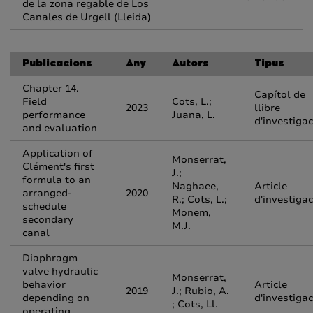
de la zona regable de Los
Canales de Urgell (Lleida)
Publicacions
Any
Autors
Tipus
Chapter 14.
Capítol de
Field
Cots, L.;
2023
llibre
performance
Juana, L.
d'investigac
and evaluation
Application of
Monserrat,
Clément's first
J.;
formula to an
Naghaee,
Article
arranged-
2020
R.; Cots, L.;
d'investigac
schedule
Monem,
secondary
M.J.
canal
Diaphragm
valve hydraulic
Monserrat,
behavior
Article
2019
J.; Rubio, A.
depending on
d'investigac
; Cots, Ll.
operating