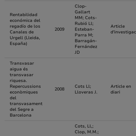
Clop-
Gallart
Rentabilidad
MM; Cots-
económica del
Rubió Ll;
regadío de los
Article
2009
Esteban-
Canales de
d'investigac
Parra M;
Urgell (Lleida,
Barragán-
España)
Fernández
JD
Transvasar
aigua és
transvasar
riquesa.
Repercussions
Cots Ll;
Article en
2008
econòmiques
Lloveras J.
diari
del
transvasament
del Segre a
Barcelona
Cots, Ll,;
Clop, M.M.;