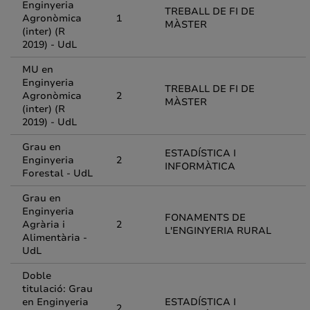
Enginyeria
TREBALL DE FI DE
Agronòmica
1
MÀSTER
(inter) (R
2019) - UdL
MU en
Enginyeria
TREBALL DE FI DE
Agronòmica
2
MÀSTER
(inter) (R
2019) - UdL
Grau en
ESTADÍSTICA I
Enginyeria
2
INFORMÀTICA
Forestal - UdL
Grau en
Enginyeria
FONAMENTS DE
Agrària i
2
L'ENGINYERIA RURAL
Alimentària -
UdL
Doble
titulació: Grau
en Enginyeria
ESTADÍSTICA I
2