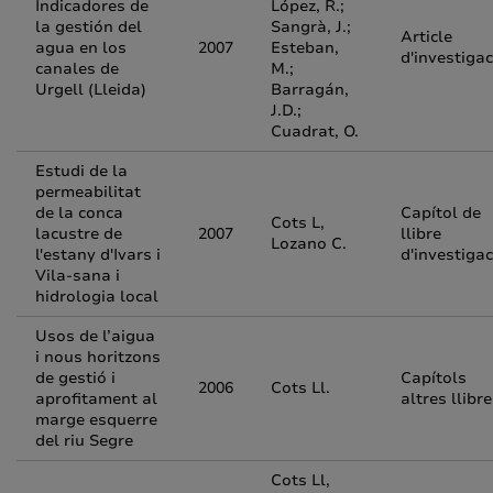
Indicadores de
López, R.;
la gestión del
Sangrà, J.;
Article
agua en los
2007
Esteban,
d'investigac
canales de
M.;
Urgell (Lleida)
Barragán,
J.D.;
Cuadrat, O.
Estudi de la
permeabilitat
de la conca
Capítol de
Cots L,
lacustre de
2007
llibre
Lozano C.
l'estany d'Ivars i
d'investigac
Vila-sana i
hidrologia local
Usos de l’aigua
i nous horitzons
de gestió i
Capítols
2006
Cots Ll.
aprofitament al
altres llibr
marge esquerre
del riu Segre
Cots Ll,