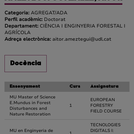
Categoria:
AGREGAT/ADA
Perfil acadèmic:
Doctorat
Departament:
CIÈNCIA I ENGINYERIA FORESTAL I
AGRÍCOLA
Adreça electrònica:
aitor.ameztegui@udl.cat
Docència
Ensenyament
Curs
Assignatura
MU Master of Science
EUROPEAN
E.Mundus in Forest
1
FORESTRY
Disturbances and
FIELD COURSE
Nature Restoration
TECNOLOGIES
MU en Enginyeria de
DIGITALS I:
1