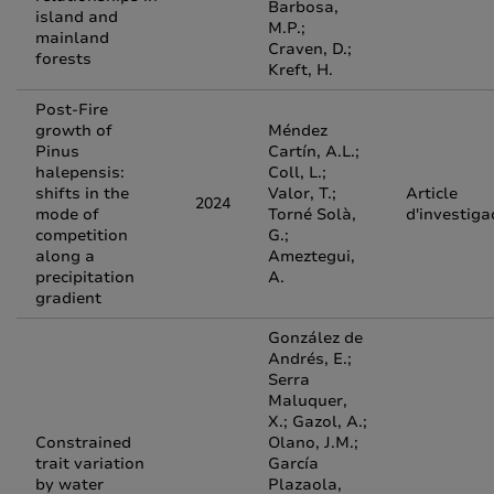
Barbosa,
island and
M.P.;
mainland
Craven, D.;
forests
Kreft, H.
Post-Fire
growth of
Méndez
Pinus
Cartín, A.L.;
halepensis:
Coll, L.;
shifts in the
Valor, T.;
Article
2024
mode of
Torné Solà,
d'investiga
competition
G.;
along a
Ameztegui,
precipitation
A.
gradient
González de
Andrés, E.;
Serra
Maluquer,
X.; Gazol, A.;
Constrained
Olano, J.M.;
trait variation
García
by water
Plazaola,