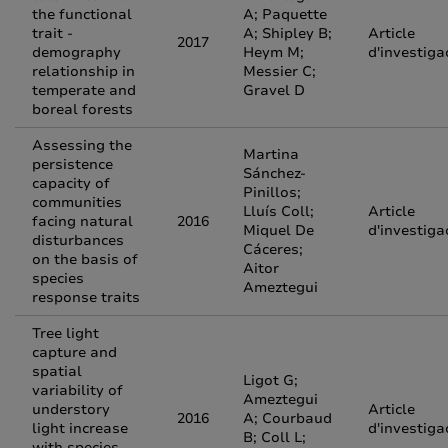
the functional
A; Paquette
trait -
A; Shipley B;
Article
2017
demography
Heym M;
d'investiga
relationship in
Messier C;
temperate and
Gravel D
boreal forests
Assessing the
Martina
persistence
Sánchez-
capacity of
Pinillos;
communities
Lluís Coll;
Article
facing natural
2016
Miquel De
d'investiga
disturbances
Cáceres;
on the basis of
Aitor
species
Ameztegui
response traits
Tree light
capture and
spatial
Ligot G;
variability of
Ameztegui
understory
Article
2016
A; Courbaud
light increase
d'investiga
B; Coll L;
with species