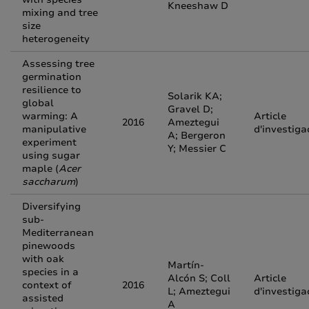
Kneeshaw D
mixing and tree
size
heterogeneity
Assessing tree
germination
resilience to
Solarik KA;
global
Gravel D;
warming: A
Article
2016
Ameztegui
manipulative
d'investiga
A; Bergeron
experiment
Y; Messier C
using sugar
maple (
Acer
saccharum
)
Diversifying
sub-
Mediterranean
pinewoods
with oak
Martín-
species in a
Alcón S; Coll
Article
context of
2016
L; Ameztegui
d'investiga
assisted
A