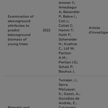
Ammer C;
Ameztegui
A; Balandier
Examination of
P; Bebre I.;
aboveground
Coll L;
attributes to
Collet C;
Article
predict
2022
Hamm T;
d'investiga
belowground
Huth F;
biomass of
Scheneider
young trees
H.; Kuehne
C.; Löf M;
Peritan
A.M.;
Peritan I.O.;
Schall P;
Bauhus J.
Tumajer, J.;
Serra
Maluquer,
X.; Gazol, A.;
González de
Andrés, E.;
Bimodal and
Colangelo,