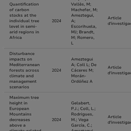
Quantification
Vallès, M;
of carbon
Machefer, M;
stocks at the
Ameztegui,
Article
individual tree
2024
A;
d'investiga
level in semi-
Escorihuela,
arid regions in
MJ; Brandt,
Africa
M; Romero,
L
Disturbance
impacts on
Ameztegui
Mediterranean
A; Coll L; De
Article
forests across
2024
Cáceres M;
d'investiga
climate and
Morán-
management
Ordóñez A
scenarios
Maximum tree
height in
Gelabert,
European
P.J.; Coll, L.;
Mountains
Rodrigues,
Article
decreases
2024
M.; Vega
d'investiga
above a
García, C.;
climate-related
Ameztegui,