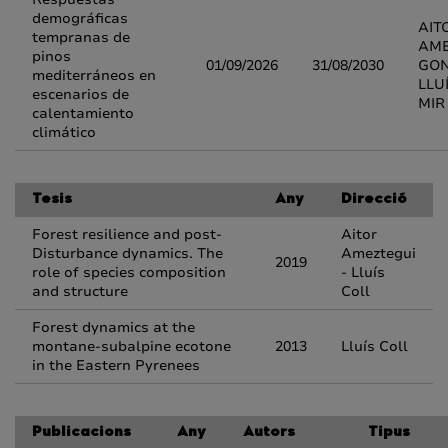
demográficas
AIT
tempranas de
AME
pinos
01/09/2026
31/08/2030
GON
mediterráneos en
LLU
escenarios de
MIR
calentamiento
climático
Tesis
Any
Direcció
Forest resilience and post-
Aitor
Disturbance dynamics. The
Ameztegui
2019
role of species composition
- Lluís
and structure
Coll
Forest dynamics at the
montane-subalpine ecotone
2013
Lluís Coll
in the Eastern Pyrenees
Publicacions
Any
Autors
Tipus