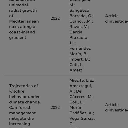
unimodal
M.;
radial growth
Sangüesa
of
Barreda, G.;
Article
2022
Mediterranean
Olano, J.M.;
d'investiga
oaks along a
Rozas, V.;
coast-inland
García
gradient
Plazaola,
J.I.;
Fernández
Marín, B.;
Imbert, B.;
Coll, L.;
Amezt
Miezite, L.E.;
Trajectories of
Ameztegui,
wildfire
A.; De
behavior under
Cáceres, M.;
climate change.
Coll, L.;
Article
Can forest
2022
Morán
d'investiga
management
Ordóñez, A.;
mitigate the
Vega Garcia,
increasing
C.;