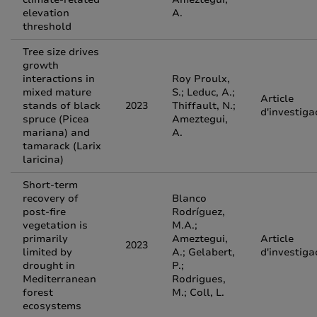
elevation
A.
threshold
Tree size drives
growth
interactions in
Roy Proulx,
mixed mature
S.; Leduc, A.;
Article
stands of black
2023
Thiffault, N.;
d'investiga
spruce (Picea
Ameztegui,
mariana) and
A.
tamarack (Larix
laricina)
Short‑term
recovery of
Blanco
post‑fire
Rodríguez,
vegetation is
M.A.;
primarily
Ameztegui,
Article
2023
limited by
A.; Gelabert,
d'investiga
drought in
P.;
Mediterranean
Rodrigues,
forest
M.; Coll, L.
ecosystems