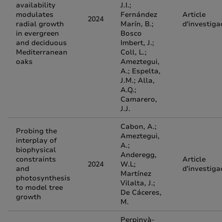
availability
J.I.;
modulates
Fernández
Article
2024
radial growth
Marín, B.;
d'investiga
in evergreen
Bosco
and deciduous
Imbert, J.;
Mediterranean
Coll, L.;
oaks
Ameztegui,
A.; Espelta,
J.M.; Alla,
A.Q.;
Camarero,
J.J.
Cabon, A.;
Probing the
Ameztegui,
interplay of
A.;
biophysical
Anderegg,
constraints
Article
2024
W.L;
and
d'investiga
Martínez
photosynthesis
Vilalta, J.;
to model tree
De Cáceres,
growth
M.
Perpinyà-