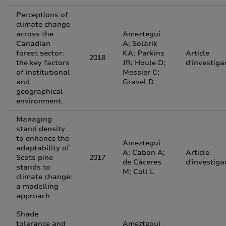
Perceptions of
climate change
across the
Ameztegui
Canadian
A; Solarik
forest sector:
KA; Parkins
Article
2018
the key factors
JR; Houle D;
d'investiga
of institutional
Messier C;
and
Gravel D
geographical
environment.
Managing
stand density
to enhance the
Ameztegui
adaptability of
A; Cabon A;
Article
Scots pine
2017
de Cáceres
d'investiga
stands to
M; Coll L
climate change:
a modelling
approach
Shade
tolerance and
Ameztegui