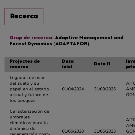
Recerca
Grup de recerca:
Adaptive Management and
Forest Dynamics (ADAPTAFOR)
Projectes de
Data
Inv
Data fi
recerca
inici
pri
Legados de usos
del suelo y su
AIT
papel en el estado
01/04/2024
31/03/2026
AME
actual y futuro de
GON
los bosques
Caracterización de
umbrales
AIT
climáticos para la
AME
dinámica de
01/06/2020
31/05/2023
GON
regeneración post-