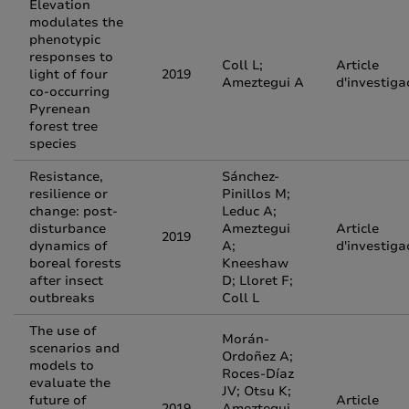
Elevation
modulates the
phenotypic
responses to
Coll L;
Article
light of four
2019
Ameztegui A
d'investiga
co-occurring
Pyrenean
forest tree
species
Resistance,
Sánchez-
resilience or
Pinillos M;
change: post-
Leduc A;
disturbance
Ameztegui
Article
2019
dynamics of
A;
d'investiga
boreal forests
Kneeshaw
after insect
D; Lloret F;
outbreaks
Coll L
The use of
Morán-
scenarios and
Ordoñez A;
models to
Roces-Díaz
evaluate the
JV; Otsu K;
future of
Article
2019
Ameztegui