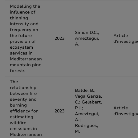
Modelling the
influence of
thinning
intensity and
frequency on
Simon D.C.;
the future
Article
2023
Ameztegui,
provision of
d'investiga
A.
ecosystem
services in
Mediterranean
mountain pine
forests
The
relationship
Balde, B.;
between fire
Vega García,
severity and
C.; Gelabert,
burning
P.J.;
Article
efficiency for
2023
Ameztegui,
d'investiga
estimating
A.;
wildfire
Rodrigues,
emissions in
M.
Mediterranean