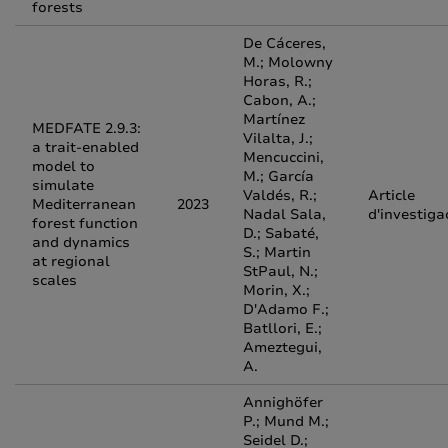
forests
De Cáceres,
M.; Molowny
Horas, R.;
Cabon, A.;
Martínez
MEDFATE 2.9.3:
Vilalta, J.;
a trait-enabled
Mencuccini,
model to
M.; García
simulate
Valdés, R.;
Article
Mediterranean
2023
Nadal Sala,
d'investiga
forest function
D.; Sabaté,
and dynamics
S.; Martin
at regional
StPaul, N.;
scales
Morin, X.;
D'Adamo F.;
Batllori, E.;
Ameztegui,
A.
Annighöfer
P.; Mund M.;
Seidel D.;