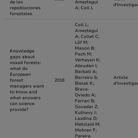
de las
Ameztegui
d'investiga
repoblaciones
A; Coll L
forestales
Coll L;
Ameztegui
A; Collet C;
Löf M;
Mason B;
Knowledge
Pach M;
gaps about
Verheyen K;
mixed forests:
Abrudan I;
what do
Barbati A;
European
Barreiro S;
Article
forest
2018
Bielak K;
d'investiga
managers want
Bravo-
to know and
Oviedo A;
what answers
Ferrari B;
can science
Govedar Z;
provide?
Kulhavy J;
Lazdina D;
Metslaid M;
Mohren F;
Pereira