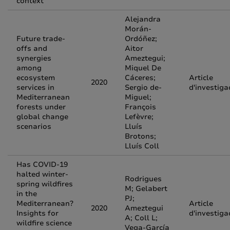
context
Alejandra
Morán-
Future trade-
Ordóñez;
offs and
Aitor
synergies
Ameztegui;
among
Miquel De
ecosystem
Cáceres;
Article
2020
services in
Sergio de-
d'investiga
Mediterranean
Miguel;
forests under
François
global change
Lefèvre;
scenarios
Lluís
Brotons;
Lluís Coll
Has COVID-19
halted winter-
Rodrigues
spring wildfires
M; Gelabert
in the
PJ;
Mediterranean?
Article
2020
Ameztegui
Insights for
d'investiga
A; Coll L;
wildfire science
Vega-García