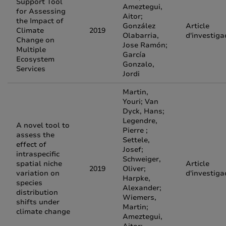
Support Tool
Ameztegui,
for Assessing
Aitor;
the Impact of
González
Article
Climate
2019
Olabarria,
d'investiga
Change on
Jose Ramón;
Multiple
García
Ecosystem
Gonzalo,
Services
Jordi
Martin,
Youri; Van
Dyck, Hans;
Legendre,
A novel tool to
Pierre ;
assess the
Settele,
effect of
Josef;
intraspecific
Schweiger,
spatial niche
Article
2019
Oliver;
variation on
d'investiga
Harpke,
species
Alexander;
distribution
Wiemers,
shifts under
Martin;
climate change
Ameztegui,