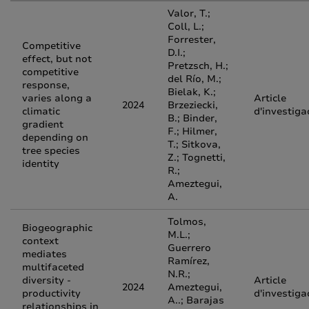
Valor, T.;
Coll, L.;
Forrester,
Competitive
D.I.;
effect, but not
Pretzsch, H.;
competitive
del Río, M.;
response,
Bielak, K.;
varies along a
Article
2024
Brzeziecki,
climatic
d'investiga
B.; Binder,
gradient
F.; Hilmer,
depending on
T.; Sitkova,
tree species
Z.; Tognetti,
identity
R.;
Ameztegui,
A.
Tolmos,
Biogeographic
M.L.;
context
Guerrero
mediates
Ramírez,
multifaceted
N.R.;
diversity -
Article
2024
Ameztegui,
productivity
d'investiga
A..; Barajas
relationships in