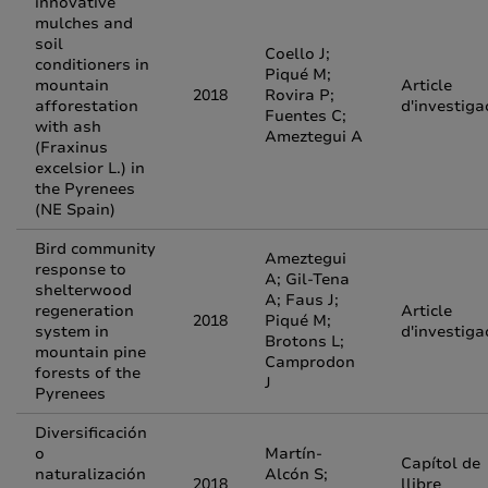
innovative
mulches and
soil
Coello J;
conditioners in
Piqué M;
mountain
Article
2018
Rovira P;
afforestation
d'investiga
Fuentes C;
with ash
Ameztegui A
(Fraxinus
excelsior L.) in
the Pyrenees
(NE Spain)
Bird community
Ameztegui
response to
A; Gil-Tena
shelterwood
A; Faus J;
regeneration
Article
2018
Piqué M;
system in
d'investiga
Brotons L;
mountain pine
Camprodon
forests of the
J
Pyrenees
Diversificación
o
Martín-
Capítol de
naturalización
Alcón S;
2018
llibre