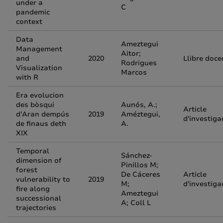
under a
C
pandemic
context
Data
Ameztegui
Management
Aitor;
and
2020
Llibre doce
Rodrigues
Visualization
Marcos
with R
Era evolucion
des bòsqui
Aunós, A.;
Article
d'Aran dempús
2019
Améztegui,
d'investiga
de finaus deth
A.
XIX
Temporal
Sánchez-
dimension of
Pinillos M;
forest
De Cáceres
Article
vulnerability to
2019
M;
d'investiga
fire along
Ameztegui
successional
A; Coll L
trajectories