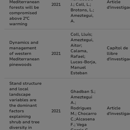
Mediterranean
Article
2021
J.; Coll, L.;
forests will be
d'investiga
Brotons, L.;
compromised
Ameztegui,
above 2ºC
A.
warming
Coll, Lluís;
Ameztegui,
Dynamics and
Aitor;
management
Capítol de
Calama,
of western
2021
llibre
Rafael;
Mediterranean
d'investiga
Lucas-Borja,
pinewoods
Manuel
Esteban
Stand structure
and local
Ghadban S.;
landscape
Ameztegui
variables are
A.;
the dominant
Rodrigues
Article
factors
2021
M.; Chocarro
d'investiga
explaining
C.;Alcasena
shrub and tree
F.; Vega
diversity in