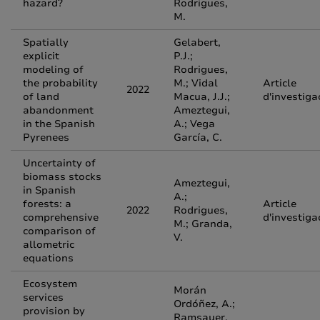
hazard?
Rodrigues,
M.
Spatially
Gelabert,
explicit
P.J.;
modeling of
Rodrigues,
the probability
M.; Vidal
Article
2022
of land
Macua, J.J.;
d'investiga
abandonment
Ameztegui,
in the Spanish
A.; Vega
Pyrenees
García, C.
Uncertainty of
biomass stocks
Ameztegui,
in Spanish
A.;
forests: a
Article
2022
Rodrigues,
comprehensive
d'investiga
M.; Granda,
comparison of
V.
allometric
equations
Ecosystem
Morán
services
Ordóñez, A.;
provision by
Ramsauer,