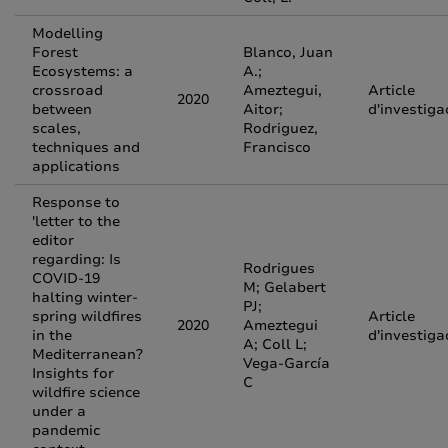
Modelling
Forest
Blanco, Juan
Ecosystems: a
A.;
crossroad
Ameztegui,
Article
2020
between
Aitor;
d'investiga
scales,
Rodriguez,
techniques and
Francisco
applications
Response to
'letter to the
editor
regarding: Is
Rodrigues
COVID-19
M; Gelabert
halting winter-
PJ;
spring wildfires
Article
2020
Ameztegui
in the
d'investiga
A; Coll L;
Mediterranean?
Vega-García
Insights for
C
wildfire science
under a
pandemic