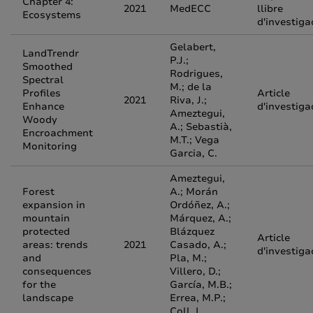
Chapter 4:
2021
MedECC
llibre
Ecosystems
d'investiga
Gelabert,
LandTrendr
P.J.;
Smoothed
Rodrigues,
Spectral
M.; de la
Profiles
Article
2021
Riva, J.;
Enhance
d'investiga
Ameztegui,
Woody
A.; Sebastià,
Encroachment
M.T.; Vega
Monitoring
Garcia, C.
Ameztegui,
Forest
A.; Morán
expansion in
Ordóñez, A.;
mountain
Márquez, A.;
protected
Blázquez
Article
areas: trends
2021
Casado, A.;
d'investiga
and
Pla, M.;
consequences
Villero, D.;
for the
García, M.B.;
landscape
Errea, M.P.;
Coll, L.