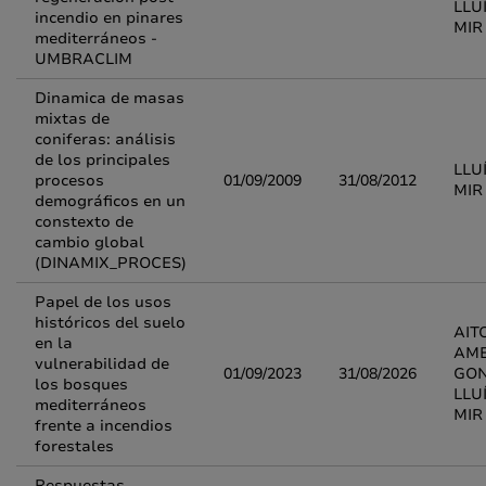
LLU
incendio en pinares
MIR
mediterráneos -
UMBRACLIM
Dinamica de masas
mixtas de
coniferas: análisis
de los principales
LLU
procesos
01/09/2009
31/08/2012
MIR
demográficos en un
constexto de
cambio global
(DINAMIX_PROCES)
Papel de los usos
históricos del suelo
AIT
en la
AME
vulnerabilidad de
01/09/2023
31/08/2026
GON
los bosques
LLU
mediterráneos
MIR
frente a incendios
forestales
Respuestas