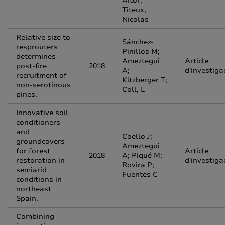
Aitor;
Titeux,
Nicolas
Relative size to
​Sánchez-
resprouters
Pinillos M;
determines
Ameztegui
Article
post-fire
2018
A;
d'investiga
recruitment of
Kitzberger T;
non-serotinous
Coll, L
pines.
Innovative soil
conditioners
and
Coello J;
groundcovers
Ameztegui
for forest
Article
2018
A; Piqué M;
restoration in
d'investiga
Rovira P;
semiarid
Fuentes C
conditions in
northeast
Spain.
Combining