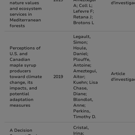
nature values
d'investiga
A; Coll L;
and ecosystem
Lefevre F;
services in
Retana J;
Mediterranean
Brotons L
forests
Legault,
Simon;
Perceptions of
Houle,
U.S. and
Daniel;
Canadian
Plouffe,
maple syrup
Antoine;
producers
Ameztegui,
Article
toward climate
2019
Aitor;
d'investiga
change, its
Kuehn; Lisa
impacts, and
Chase,
potential
Diane;
adaptation
Blondlot,
measures
Anne;
Perkins,
Timothy D.
Cristal,
A Decision
Irina;