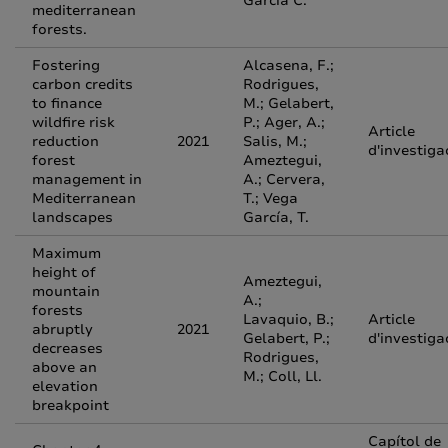
Garcia C.
mediterranean
forests.
Fostering
Alcasena, F.;
carbon credits
Rodrigues,
to finance
M.; Gelabert,
wildfire risk
P.; Ager, A.;
Article
reduction
2021
Salis, M.;
d'investiga
forest
Ameztegui,
management in
A.; Cervera,
Mediterranean
T.; Vega
landscapes
García, T.
Maximum
height of
Ameztegui,
mountain
A.;
forests
Lavaquio, B.;
Article
abruptly
2021
Gelabert, P.;
d'investiga
decreases
Rodrigues,
above an
M.; Coll, Ll.
elevation
breakpoint
Capítol de