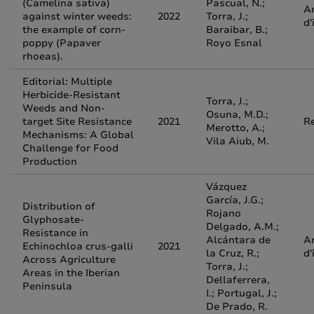
(Camelina sativa)
Pascual, N.;
Ar
against winter weeds:
2022
Torra, J.;
d'
the example of corn-
Baraibar, B.;
poppy (Papaver
Royo Esnal
rhoeas).
Editorial: Multiple
Herbicide-Resistant
Torra, J.;
Weeds and Non-
Osuna, M.D.;
target Site Resistance
2021
R
Merotto, A.;
Mechanisms: A Global
Vila Aiub, M.
Challenge for Food
Production
Vázquez
García, J.G.;
Distribution of
Rojano
Glyphosate-
Delgado, A.M.;
Resistance in
Alcántara de
Ar
Echinochloa crus-galli
2021
la Cruz, R.;
d'
Across Agriculture
Torra, J.;
Areas in the Iberian
Dellaferrera,
Peninsula
I.; Portugal, J.;
De Prado, R.