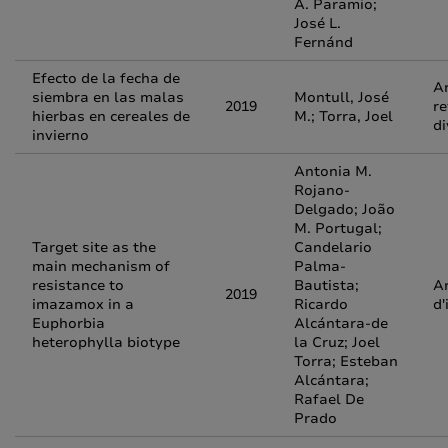
A. Paramio;
José L.
Fernánd
Efecto de la fecha de
Ar
siembra en las malas
Montull, José
2019
re
hierbas en cereales de
M.; Torra, Joel
di
invierno
Antonia M.
Rojano-
Delgado; João
M. Portugal;
Target site as the
Candelario
main mechanism of
Palma-
resistance to
Bautista;
Ar
2019
imazamox in a
Ricardo
d'
Euphorbia
Alcántara-de
heterophylla biotype
la Cruz; Joel
Torra; Esteban
Alcántara;
Rafael De
Prado