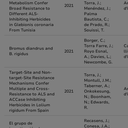
Metabolism Confer
Torra, J.;
Ar
2021
Broad Resistance to
Menéndez, J.;
d'
Different ALS-
Palma
Inhibiting Herbicides
Bautista, C.;
in Glebionis coronaria
de Prado, R.;
From Tunisia
Souissi, T.
Borger, C.;
Torra Farre, J.;
Ca
Bromus diandrus and
2021
Royo Esnal,
ll
B. rigidus
A.; Davies, L.;
d'
Newcombe, G.
Target-Site and Non-
Torra, J.;
target-Site Resistance
Montull, J.M.;
Mechanisms Confer
Taberner, A.;
Multiple and Cross-
Ar
2021
Onkokesung,
Resistance to ALS and
d'
N.; Boonham,
ACCase Inhibiting
N.; Edwards,
Herbicides in Lolium
R.
rigidum From Spain
Recasens, J.;
El grupo de
Conesa, J.A.;