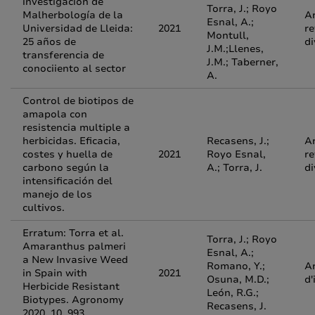
investigación de
Torra, J.; Royo
Malherbología de la
Ar
Esnal, A.;
Universidad de Lleida:
2021
re
Montull,
25 años de
di
J.M.;Llenes,
transferencia de
J.M.; Taberner,
conociiento al sector
A.
Control de biotipos de
amapola con
resistencia multiple a
herbicidas. Eficacia,
Recasens, J.;
Ar
costes y huella de
2021
Royo Esnal,
re
carbono según la
A.; Torra, J.
di
intensificación del
manejo de los
cultivos.
Erratum: Torra et al.
Torra, J.; Royo
Amaranthus palmeri
Esnal, A.;
a New Invasive Weed
Romano, Y.;
Ar
in Spain with
2021
Osuna, M.D.;
d'
Herbicide Resistant
León, R.G.;
Biotypes. Agronomy
Recasens, J.
2020, 10, 993