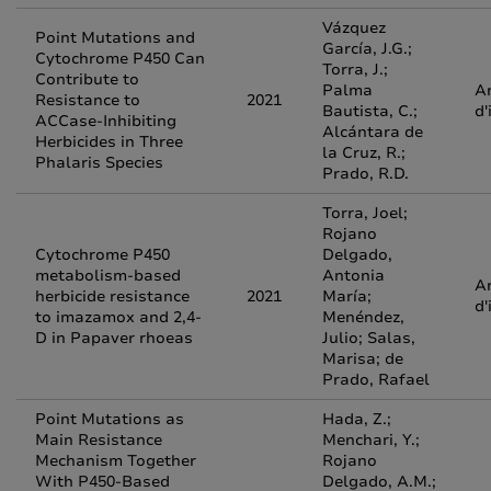
Vázquez
Point Mutations and
García, J.G.;
Cytochrome P450 Can
Torra, J.;
Contribute to
Palma
Ar
Resistance to
2021
Bautista, C.;
d'
ACCase-Inhibiting
Alcántara de
Herbicides in Three
la Cruz, R.;
Phalaris Species
Prado, R.D.
Torra, Joel;
Rojano
Cytochrome P450
Delgado,
metabolism-based
Antonia
Ar
herbicide resistance
2021
María;
d'
to imazamox and 2,4-
Menéndez,
D in Papaver rhoeas
Julio; Salas,
Marisa; de
Prado, Rafael
Point Mutations as
Hada, Z.;
Main Resistance
Menchari, Y.;
Mechanism Together
Rojano
With P450-Based
Delgado, A.M.;