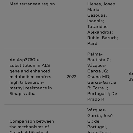
Mediterranean region
Llenes, Josep
Maria;
Gazoulis,
Ioannis;
Tataridas,
Alexandros;
Rubin, Baruch;
Pard
Palma-
An Asp376Glu
Bautista C;
substitution in ALS
Vázquez-
gene and enhanced
García JG;
Ar
metabolism confers
2022
Osuna MD;
d'
high tribenuron-
Garcia-Garcia
methyl resistance in
B; Torra J;
Sinapis alba
Portugal J; De
Prado R
Vázquez-
García, José
Comparison between
G.; de
the mechanisms of
Portugal,
Clearfield ® wheat
Joao; Torra,