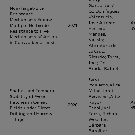
García, José
Non-Target-Site
G.; Domínguez
Resistance
Valenzuela,
Mechanisms Endow
José Alfredo;
Ar
Multiple Herbicide
2021
Ferreira
d'
Resistance to Five
Mendes,
Mechanisms of Action
Kassio;
in Conyza bonariensis
Alcántara de
la Cruz,
Ricardo; Torra,
Joel; De
Prado, Rafael
Jordi
Izquierdo,Alice
Spatial and Temporal
Milne, Jordi
Stability of Weed
Recasens,Aritz
Patches in Cereal
Royo-
Ar
2020
Fields under Direct
Esnal,Joel
d'
Drilling and Harrow
Torra, Richard
Tillage
Webster,
Bárbara
Baraibar