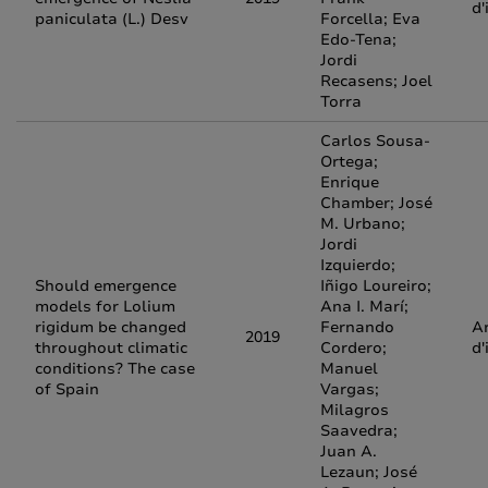
d'
paniculata (L.) Desv
Forcella; Eva
Edo-Tena;
Jordi
Recasens; Joel
Torra
Carlos Sousa-
Ortega;
Enrique
Chamber; José
M. Urbano;
Jordi
Izquierdo;
Should emergence
Iñigo Loureiro;
models for Lolium
Ana I. Marí;
rigidum be changed
Fernando
Ar
2019
throughout climatic
Cordero;
d'
conditions? The case
Manuel
of Spain
Vargas;
Milagros
Saavedra;
Juan A.
Lezaun; José