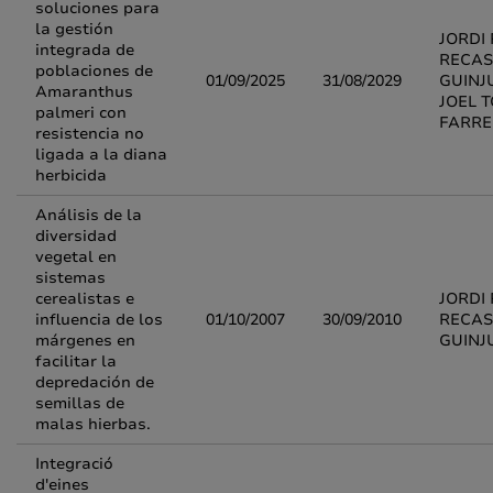
soluciones para
la gestión
JORDI 
integrada de
RECAS
poblaciones de
01/09/2025
31/08/2029
GUINJ
Amaranthus
JOEL 
palmeri con
FARRE
resistencia no
ligada a la diana
herbicida
Análisis de la
diversidad
vegetal en
sistemas
cerealistas e
JORDI 
influencia de los
01/10/2007
30/09/2010
RECAS
márgenes en
GUINJ
facilitar la
depredación de
semillas de
malas hierbas.
Integració
d'eines