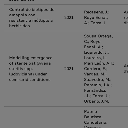
Control de biotipos de
Recasens, J.;
Ar
amapola con
2021
Royo Esnal,
re
resistencia múltiple a
A.; Torra, J.
di
herbicidas
Sousa Ortega,
C.; Royo
Esnal, A.;
Izquierdo, J.;
Modelling emergence
Loureiro, I.;
of sterile oat (Avena
Marí León, A.I.;
Ar
sterilis spp.
2021
Cordero, F.;
d'
ludoviciana) under
Vargas, M.;
semi-arid conditions
Saavedra, M.;
Paramio, J.A.;
Fernández,
J.L.; Torra, J.;
Urbano, J.M.
Palma
Bautista,
Candelario;
Vázquez