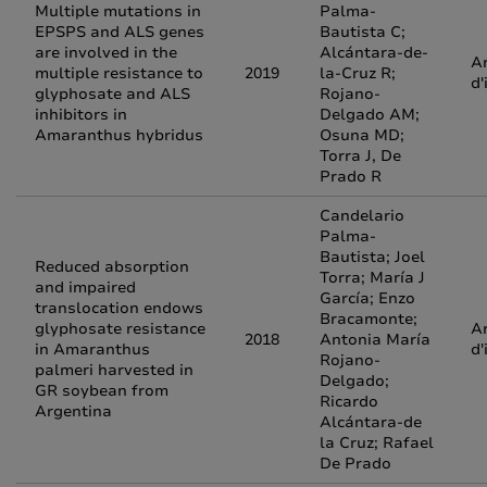
Multiple mutations in
Palma-
EPSPS and ALS genes
Bautista C;
are involved in the
Alcántara-de-
Ar
multiple resistance to
2019
la-Cruz R;
d'
glyphosate and ALS
Rojano-
inhibitors in
Delgado AM;
Amaranthus hybridus
Osuna MD;
Torra J, De
Prado R
Candelario
Palma-
Bautista; Joel
Reduced absorption
Torra; María J
and impaired
García; Enzo
translocation endows
Bracamonte;
glyphosate resistance
Ar
2018
Antonia María
in Amaranthus
d'
Rojano-
palmeri harvested in
Delgado;
GR soybean from
Ricardo
Argentina
Alcántara-de
la Cruz; Rafael
De Prado