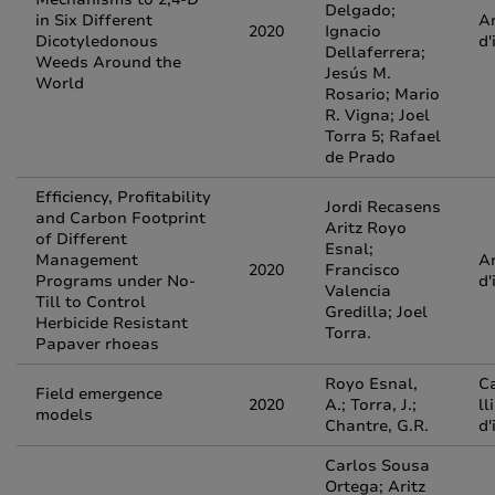
Delgado;
in Six Different
Ar
2020
Ignacio
Dicotyledonous
d'
Dellaferrera;
Weeds Around the
Jesús M.
World
Rosario; Mario
R. Vigna; Joel
Torra 5; Rafael
de Prado
Efficiency, Profitability
Jordi Recasens
and Carbon Footprint
Aritz Royo
of Different
Esnal;
Management
Ar
2020
Francisco
Programs under No-
d'
Valencia
Till to Control
Gredilla; Joel
Herbicide Resistant
Torra.
Papaver rhoeas
Royo Esnal,
Ca
Field emergence
2020
A.; Torra, J.;
ll
models
Chantre, G.R.
d'
Carlos Sousa
Ortega; Aritz