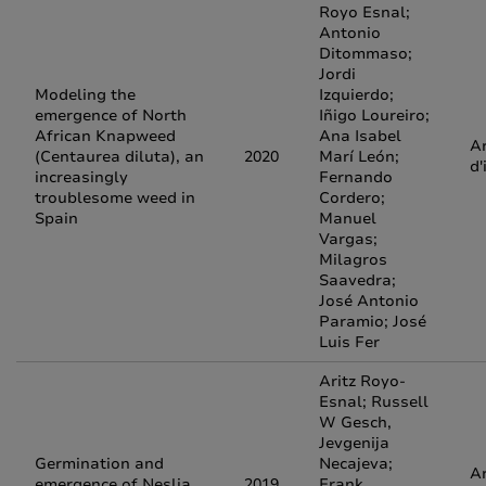
Royo Esnal;
Antonio
Ditommaso;
Jordi
Modeling the
Izquierdo;
emergence of North
Iñigo Loureiro;
African Knapweed
Ana Isabel
Ar
(Centaurea diluta), an
2020
Marí León;
d'
increasingly
Fernando
troublesome weed in
Cordero;
Spain
Manuel
Vargas;
Milagros
Saavedra;
José Antonio
Paramio; José
Luis Fer
Aritz Royo-
Esnal; Russell
W Gesch,
Jevgenija
Germination and
Necajeva;
Ar
emergence of Neslia
2019
Frank