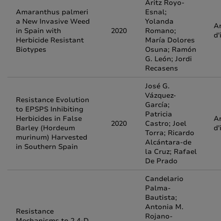
Aritz Royo-
Amaranthus palmeri
Esnal;
a New Invasive Weed
Yolanda
Ar
in Spain with
2020
Romano;
d'
Herbicide Resistant
María Dolores
Biotypes
Osuna; Ramón
G. León; Jordi
Recasens
José G.
Vázquez-
Resistance Evolution
García;
to EPSPS Inhibiting
Patricia
Herbicides in False
Ar
2020
Castro; Joel
Barley (Hordeum
d'
Torra; Ricardo
murinum) Harvested
Alcántara-de
in Southern Spain
la Cruz; Rafael
De Prado
Candelario
Palma-
Bautista;
Antonia M.
Resistance
Rojano-
Mechanisms to 2,4-D