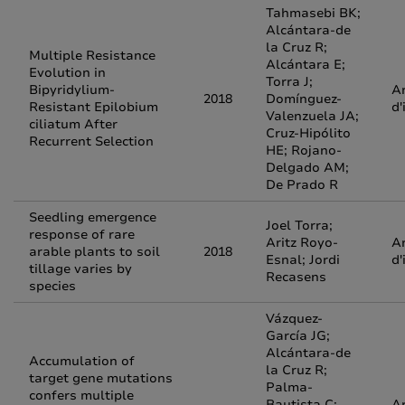
Tahmasebi BK;
Alcántara-de
la Cruz R;
Multiple Resistance
Alcántara E;
Evolution in
Torra J;
Bipyridylium-
Ar
2018
Domínguez-
Resistant Epilobium
d'
Valenzuela JA;
ciliatum After
Cruz-Hipólito
Recurrent Selection
HE; Rojano-
Delgado AM;
De Prado R
Seedling emergence
Joel Torra;
response of rare
Aritz Royo-
Ar
arable plants to soil
2018
Esnal; Jordi
d'
tillage varies by
Recasens
species
Vázquez-
García JG;
Alcántara-de
Accumulation of
la Cruz R;
target gene mutations
Palma-
confers multiple
Bautista C;
Ar