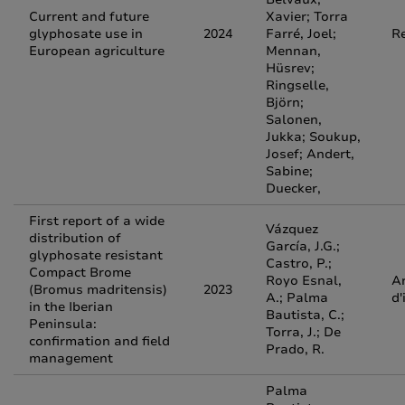
Current and future
Xavier; Torra
glyphosate use in
2024
Farré, Joel;
R
European agriculture
Mennan,
Hüsrev;
Ringselle,
Björn;
Salonen,
Jukka; Soukup,
Josef; Andert,
Sabine;
Duecker,
First report of a wide
Vázquez
distribution of
García, J.G.;
glyphosate resistant
Castro, P.;
Compact Brome
Royo Esnal,
Ar
(Bromus madritensis)
2023
A.; Palma
d'
in the Iberian
Bautista, C.;
Peninsula:
Torra, J.; De
confirmation and field
Prado, R.
management
Palma