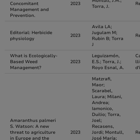
Montull, J.M.;
Concomitant
2023
R
Torra, J.
Management and
Prevention.
Avila LA;
Editorial: Herbicide
Jugulam M;
2023
R
physiology
Rubin B; Torra
J
What is Ecologically-
Leguizamón,
Ca
Based Weed
2023
E.S.; Torra, J.;
ll
Management?
Royo Esnal, A.
d'
Matzrafi,
Maor;
Scarabel,
Laura; Milani,
Andrea;
Iamonico,
Duilio; Torra,
Amaranthus palmeri
Joel;
S. Watson: A new
Recasens,
threat to agriculture
2023
Jordi; Montull,
R
in Europe and the
José María;