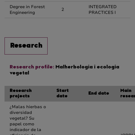
Degree in Forest
INTEGRATED
2
Engineering
PRACTICES I
Research
Research profile:
Malherbologia i ecologia
vegetal
Research
Start
Main
End date
projects
date
resea
¿Malas hierbas o
diversidad
vegetal? Su
papel como
indicador de la