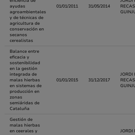
eficiencia de
JORDI 
ayudas
01/01/2011
31/05/2014
RECAS
agroambientales
GUINJ
y de técnicas de
agricultura de
conservación en
secanos
cerealistas
Balance entre
eficacia y
sostenibilidad
en la gestión
integrada de
JORDI 
malas hierbas
01/01/2015
31/12/2017
RECAS
en sistemas de
GUINJ
producción en
zonas
semiáridas de
Cataluña
Gestión de
malas hierbas
en ceerales y
JORDI 