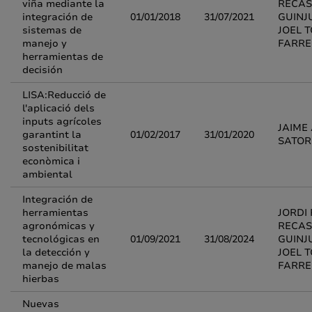
viña mediante la
RECAS
integración de
01/01/2018
31/07/2021
GUINJ
sistemas de
JOEL 
manejo y
FARRE
herramientas de
decisión
LISA:Reducció de
l'aplicació dels
inputs agrícoles
JAIME
garantint la
01/02/2017
31/01/2020
SATO
sostenibilitat
econòmica i
ambiental
Integración de
herramientas
JORDI 
agronómicas y
RECAS
tecnológicas en
01/09/2021
31/08/2024
GUINJ
la detección y
JOEL 
manejo de malas
FARRE
hierbas
Nuevas