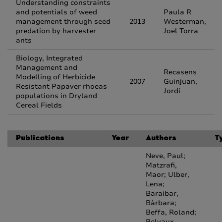
Understanding constraints
and potentials of weed
Paula R
management through seed
2013
Westerman,
predation by harvester
Joel Torra
ants
Biology, Integrated
Management and
Recasens
Modelling of Herbicide
2007
Guinjuan,
Resistant Papaver rhoeas
Jordi
populations in Dryland
Cereal Fields
Publications
Year
Authors
T
Neve, Paul;
Matzrafi,
Maor; Ulber,
Lena;
Baraibar,
Bàrbara;
Beffa, Roland;
Belvaux,