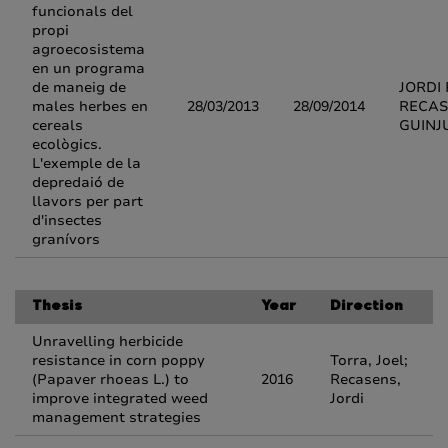
funcionals del
propi
agroecosistema
en un programa
de maneig de
JORDI 
males herbes en
28/03/2013
28/09/2014
RECAS
cereals
GUINJ
ecològics.
L'exemple de la
depredaió de
llavors per part
d'insectes
granívors
Thesis
Year
Direction
Unravelling herbicide
resistance in corn poppy
Torra, Joel;
(Papaver rhoeas L.) to
2016
Recasens,
improve integrated weed
Jordi
management strategies