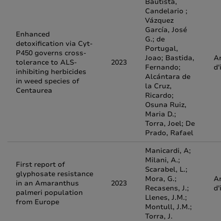
Bautista,
Candelario ;
Vázquez
García, José
Enhanced
G.; de
detoxification via Cyt-
Portugal,
P450 governs cross-
Joao; Bastida,
Ar
tolerance to ALS-
2023
Fernando;
d'
inhibiting herbicides
Alcántara de
in weed species of
la Cruz,
Centaurea
Ricardo;
Osuna Ruiz,
Maria D.;
Torra, Joel; De
Prado, Rafael
Manicardi, A;
Milani, A.;
First report of
Scarabel, L.;
glyphosate resistance
Mora, G.;
Ar
in an Amaranthus
2023
Recasens, J.;
d'
palmeri population
Llenes, J.M.;
from Europe
Montull, J.M.;
Torra, J.