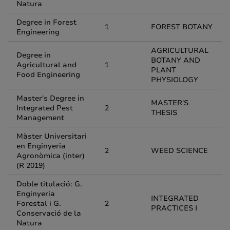
Natura
Degree in Forest
1
FOREST BOTANY
Engineering
AGRICULTURAL
Degree in
BOTANY AND
Agricultural and
1
PLANT
Food Engineering
PHYSIOLOGY
Master's Degree in
MASTER'S
Integrated Pest
2
THESIS
Management
Màster Universitari
en Enginyeria
2
WEED SCIENCE
Agronòmica (inter)
(R 2019)
Doble titulació: G.
Enginyeria
INTEGRATED
Forestal i G.
2
PRACTICES I
Conservació de la
Natura