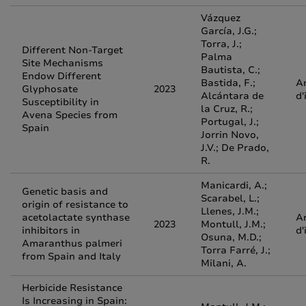
Vázquez
García, J.G.;
Torra, J.;
Different Non-Target
Palma
Site Mechanisms
Bautista, C.;
Endow Different
Bastida, F.;
Ar
Glyphosate
2023
Alcántara de
d'
Susceptibility in
la Cruz, R.;
Avena Species from
Portugal, J.;
Spain
Jorrin Novo,
J.V.; De Prado,
R.
Manicardi, A.;
Genetic basis and
Scarabel, L.;
origin of resistance to
Llenes, J.M.;
acetolactate synthase
Ar
2023
Montull, J.M.;
inhibitors in
d'
Osuna, M.D.;
Amaranthus palmeri
Torra Farré, J.;
from Spain and Italy
Milani, A.
Herbicide Resistance
Is Increasing in Spain: