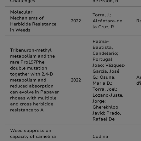
Challenges
de Prado, R.
Molecular
Torra, J.;
Mechanisms of
2022
Alcántara-de
R
Herbicide Resistance
la Cruz, R.
in Weeds
Palma-
Bautista,
Tribenuron-methyl
Candelario;
metabolism and the
Portugal,
rare Pro197Phe
Joao; Vázquez-
double mutation
García, José
together with 2,4-D
G.; Osuna,
Ar
metabolism and
2022
Maria D.;
d'
reduced absorption
Torra, Joel;
can evolve in Papaver
Lozano-Juste,
rhoeas with multiple
Jorge;
and cross herbicide
Gherekhloo,
resistance to A
Javid; Prado,
Rafael De
Weed suppression
capacity of camelina
Codina