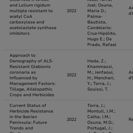
and Lolium rigidum
Joel; Osuna,
Ar
multiple resistant to
2022
Maria D.;
d'
acetyl CoA
Palma-
carboxylase and
Bautista,
acetolactate synthase
Candelario;
inhibitors
Cruz-Hipólito,
Hugo E.; De
Prado, Rafael
Approach to
Demography of ALS-
Hada, Z.;
Resistant Glebionis
Khammassi,
coronaria as
M.; Jenfaoui,
Ar
2022
Influenced by
H.; Menchari,
d'
Management Factors:
Y.; Torra, J.;
Tillage, Allelopathic
Souissi, T.
Crops and Herbicides
Current Status of
Torra, J.;
Herbicide Resistance
Montull, J.M.;
in the Iberian
Calha, I.M.;
2022
R
Peninsula: Future
Osuna, M.D.;
Trends and
Portugal, J.;