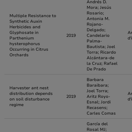
Andrés D.
Mora; Jesús
Rosario;
Multiple Resistance to
Antonia M.
Synthetic Auxin
Rojano-
Herbicides and
Delgado;
Glyphosate in
Ar
2019
Candelario
Parthenium
d'
Palma-
hysterophorus
Bautista; Joel
Occurring in Citrus
Torra; Ricardo
Orchards
Alcántara-de
la Cruz; Rafael
De Prado
Barbara
Baraibara;
Harvester ant nest
Joel Torra;
distribution depends
Ar
2019
Aritz Royo-
on soil disturbance
d'
Esnal; Jordi
regime
Recasens;
Carles Comas
García del
Rosal MJ;