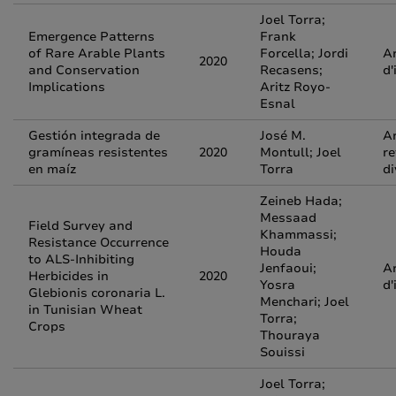
Joel Torra;
Emergence Patterns
Frank
of Rare Arable Plants
Forcella; Jordi
Ar
2020
and Conservation
Recasens;
d'
Implications
Aritz Royo-
Esnal
Gestión integrada de
José M.
Ar
gramíneas resistentes
2020
Montull; Joel
re
en maíz
Torra
di
Zeineb Hada;
Messaad
Field Survey and
Khammassi;
Resistance Occurrence
Houda
to ALS-Inhibiting
Jenfaoui;
Ar
Herbicides in
2020
Yosra
d'
Glebionis coronaria L.
Menchari; Joel
in Tunisian Wheat
Torra;
Crops
Thouraya
Souissi
Joel Torra;