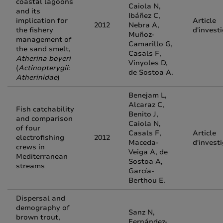
coastal lagoons
Caiola N,
and its
Ibáñez C,
implication for
Article
2012
Nebra A,
the fishery
d'invest
Muñoz-
management of
Camarillo G,
the sand smelt,
Casals F,
Atherina boyeri
Vinyoles D,
(
Actinopterygii
:
de Sostoa A.
Atherinidae
)
Benejam L,
Alcaraz C,
Fish catchability
Benito J,
and comparison
Caiola N,
of four
Casals F,
Article
electrofishing
2012
Maceda-
d'invest
crews in
Veiga A, de
Mediterranean
Sostoa A,
streams
García-
Berthou E.
Dispersal and
demography of
Sanz N,
brown trout,
Fernández-