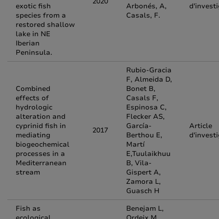
2020
exotic fish
Arbonés, A,
d'invest
species from a
Casals, F.
restored shallow
lake in NE
Iberian
Peninsula.
Rubio-Gracia
F, Almeida D,
Combined
Bonet B,
effects of
Casals F,
hydrologic
Espinosa C,
alteration and
Flecker AS,
cyprinid fish in
García-
Article
2017
mediating
Berthou E,
d'invest
biogeochemical
Martí
processes in a
E,Tuulaikhuu
Mediterranean
B, Vila-
stream
Gispert A,
Zamora L,
Guasch H
Fish as
Benejam L,
ecological
Ordeix M,