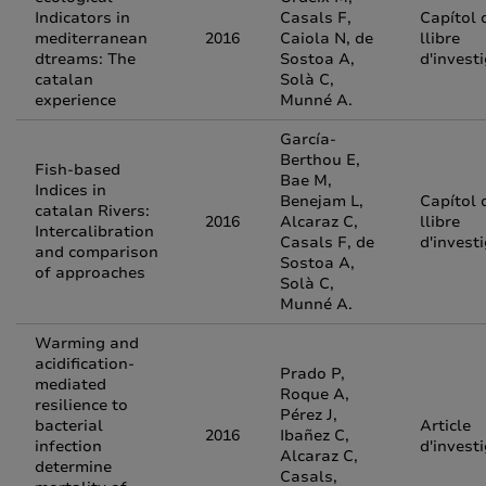
Indicators in
Casals F,
Capítol 
mediterranean
2016
Caiola N, de
llibre
dtreams: The
Sostoa A,
d'invest
catalan
Solà C,
experience
Munné A.
García-
Berthou E,
Fish-based
Bae M,
Indices in
Benejam L,
Capítol 
catalan Rivers:
2016
Alcaraz C,
llibre
Intercalibration
Casals F, de
d'invest
and comparison
Sostoa A,
of approaches
Solà C,
Munné A.
Warming and
acidification-
Prado P,
mediated
Roque A,
resilience to
Pérez J,
bacterial
Article
2016
Ibañez C,
infection
d'invest
Alcaraz C,
determine
Casals,