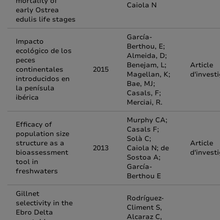
mortality of
Caiola N
early Ostrea
edulis life stages
García-
Impacto
Berthou, E;
ecológico de los
Almeida, D;
peces
Benejam, L;
Article
continentales
2015
Magellan, K;
d'invest
introducidos en
Bae, MJ;
la penísula
Casals, F;
ibérica
Merciai, R.
Murphy CA;
Efficacy of
Casals F;
population size
Solà C;
structure as a
Article
2013
Caiola N; de
bioassessment
d'invest
Sostoa A;
tool in
García-
freshwaters
Berthou E
Gillnet
Rodríguez-
selectivity in the
Climent S,
Ebro Delta
Alcaraz C,