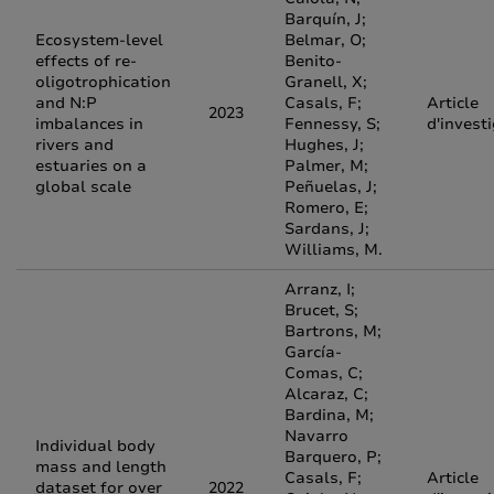
Barquín, J;
Ecosystem-level
Belmar, O;
effects of re-
Benito-
oligotrophication
Granell, X;
and N:P
Casals, F;
Article
2023
imbalances in
Fennessy, S;
d'invest
rivers and
Hughes, J;
estuaries on a
Palmer, M;
global scale
Peñuelas, J;
Romero, E;
Sardans, J;
Williams, M.
Arranz, I;
Brucet, S;
Bartrons, M;
García-
Comas, C;
Alcaraz, C;
Bardina, M;
Navarro
Individual body
Barquero, P;
mass and length
Casals, F;
Article
dataset for over
2022