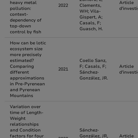
heavy metal
Article
2022
Clements,
pollution:
d'invest
WH; Vila-
context-
Gispert, A;
dependency of
Casals, F;
top-down
Guasch, H.
control by fish
How can be lotic
ecosystem size
more precisely
estimated?
Coello Sanz,
Comparing
F; Casals, F;
Article
2021
different
Sánchez-
d'invest
approximations
González, JR.
in Pre-Pyrenean
and Pyrenean
Mountains
Variation over
time of Length-
Weight
relationships
and Condition
Sánchez-
factors for four
González, JR,
Article