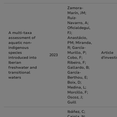
Zamora-
Marín, JM;
Ruiz-
Navarro, A;
Oficialdegui,
A multi-taxa
FJ;
assessment of
Anastácio,
aquatic non-
PM; Miranda,
indigenous
R; García-
species
Murillo, P;
Article
2023
introduced into
Cobo, F;
d'invest
Iberian
Ribeiro, F;
freshwater and
Gallardo, B;
transitional
García-
waters
Berthou, E;
Boix, D;
Medina, L;
Morcillo, F;
Oscoz, J;
Guill
Ibáñez, C;
Caiola, N;