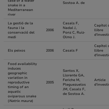
case of a water
Sostoa A. de
snake in a
Mediterranean
river
La gestió de la
Casals F,
Capítol 
fauna i la
Nadal J,
2006
llibre
conservació del
Ponz C, Ruiz-
d'invest
medi
Olmo J.
Capítol 
Els peixos
2006
Casals F
llibre
d'invest
Food availability
induces
Santos X,
geographic
Llorente GA,
variation in
Feriche M,
Article
reproductive
2005
Pleguezuelos
d'invest
timing of an
JM, Casals F,
aquatic
de Sostoa A.
oviparous snake
(
Natrix maura
)