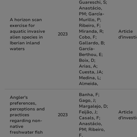
Guareschi, S;
Anastácio,
PM; García-
A horizon scan
Murillo, P;
exercise for
Ribeiro, F;
aquatic invasive
Miranda, R;
Article
2023
alien species in
Cobo, F;
d'invest
Iberian inland
Gallardo, B;
waters
García-
Berthou, E;
Boix, D;
Arias, A;
Cuesta, JA;
Medina, L;
Almeida,
Banha, F;
Angler's
Gago, J;
preferences,
Margalejo, D;
perceptions and
Feijão, J;
Article
practices
2023
Casals, F;
d'invest
regarding non-
Anastácio,
native
PM; Ribeiro,
freshwater fish
F.