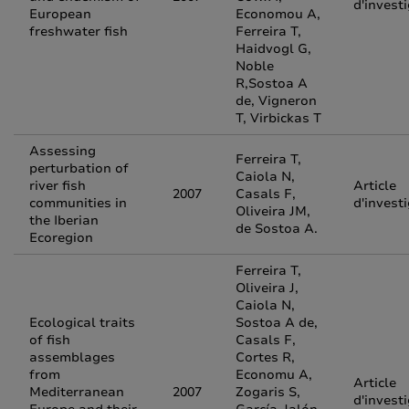
d'invest
European
Economou A,
freshwater fish
Ferreira T,
Haidvogl G,
Noble
R,Sostoa A
de, Vigneron
T, Virbickas T
Assessing
Ferreira T,
perturbation of
Caiola N,
river fish
Article
2007
Casals F,
communities in
d'invest
Oliveira JM,
the Iberian
de Sostoa A.
Ecoregion
Ferreira T,
Oliveira J,
Caiola N,
Ecological traits
Sostoa A de,
of fish
Casals F,
assemblages
Cortes R,
from
Economu A,
Article
Mediterranean
2007
Zogaris S,
d'invest