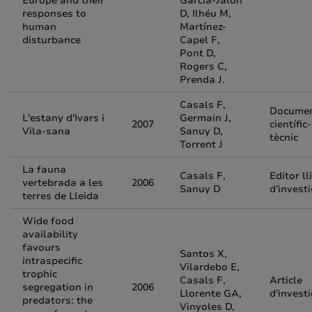
Europe and their
García-Jalón
responses to
D, Ilhéu M,
human
Martínez-
disturbance
Capel F,
Pont D,
Rogers C,
Prenda J.
Casals F,
Docume
L'estany d'Ivars i
Germain J,
2007
científic-
Vila-sana
Sanuy D,
tècnic
Torrent J
La fauna
Casals F,
Editor ll
vertebrada a les
2006
Sanuy D
d'invest
terres de Lleida
Wide food
availability
favours
Santos X,
intraspecific
Vilardebo E,
trophic
Casals F,
Article
segregation in
2006
Llorente GA,
d'invest
predators: the
Vinyoles D,