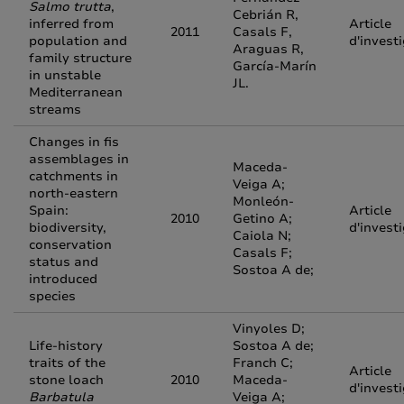
Salmo trutta
,
Cebrián R,
inferred from
Article
2011
Casals F,
population and
d'invest
Araguas R,
family structure
García-Marín
in unstable
JL.
Mediterranean
streams
Changes in fis
assemblages in
Maceda-
catchments in
Veiga A;
north-eastern
Monleón-
Spain:
Article
2010
Getino A;
biodiversity,
d'invest
Caiola N;
conservation
Casals F;
status and
Sostoa A de;
introduced
species
Vinyoles D;
Life-history
Sostoa A de;
traits of the
Franch C;
Article
stone loach
2010
Maceda-
d'invest
Barbatula
Veiga A;