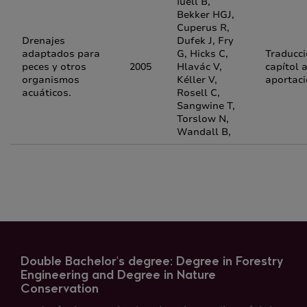
Iuell B,
Bekker HGJ,
Cuperus R,
Drenajes
Dufek J, Fry
adaptados para
G, Hicks C,
Traducci
peces y otros
2005
Hlavác V,
capítol
organismos
Kéller V,
aportaci
acuáticos.
Rosell C,
Sangwine T,
Torslow N,
Wandall B,
Double Bachelor's degree: Degree in Forestry
Engineering and Degree in Nature
Conservation