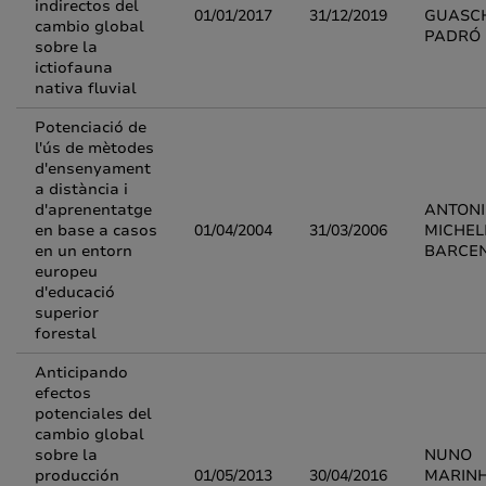
indirectos del
01/01/2017
31/12/2019
GUASC
cambio global
PADRÓ
sobre la
ictiofauna
nativa fluvial
Potenciació de
l'ús de mètodes
d'ensenyament
a distància i
d'aprenentatge
ANTONI
en base a casos
01/04/2004
31/03/2006
MICHE
en un entorn
BARCE
europeu
d'educació
superior
forestal
Anticipando
efectos
potenciales del
cambio global
sobre la
NUNO
producción
01/05/2013
30/04/2016
MARINH