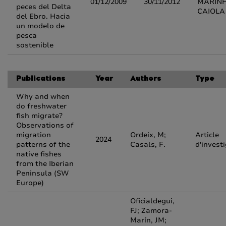
01/12/2009
30/11/2012
MARINH
peces del Delta
CAIOLA
del Ebro. Hacia
un modelo de
pesca
sostenible
Publications
Year
Authors
Type
Why and when
do freshwater
fish migrate?
Observations of
migration
Ordeix, M;
Article
2024
patterns of the
Casals, F.
d'invest
native fishes
from the Iberian
Peninsula (SW
Europe)
Oficialdegui,
FJ; Zamora-
Marín, JM;