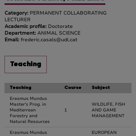
Category:
PERMANENT COLLABORATING
LECTURER
Academic profile:
Doctorate
Department:
ANIMAL SCIENCE
Email:
frederic.casals@udl.cat
Teaching
Teaching
Course
Subject
Erasmus Mundus
Master's Prog. in
WILDLIFE, FISH
Mediterrean
1
AND GAME
Forestry and
MANAGEMENT
Natural Resources
Erasmus Mundus
EUROPEAN