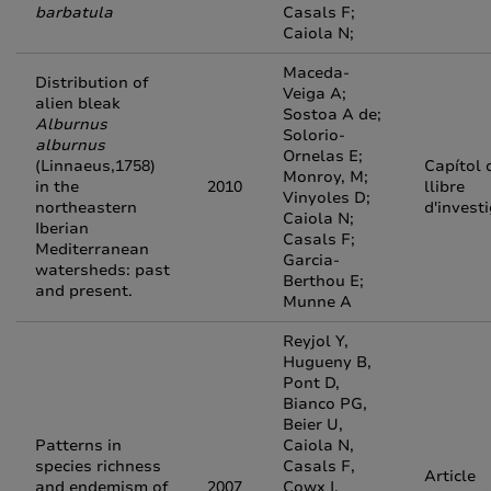
barbatula
Casals F;
Caiola N;
Maceda-
Distribution of
Veiga A;
alien bleak
Sostoa A de;
Alburnus
Solorio-
alburnus
Ornelas E;
(Linnaeus,1758)
Capítol 
Monroy, M;
in the
2010
llibre
Vinyoles D;
northeastern
d'invest
Caiola N;
Iberian
Casals F;
Mediterranean
Garcia-
watersheds: past
Berthou E;
and present.
Munne A
Reyjol Y,
Hugueny B,
Pont D,
Bianco PG,
Beier U,
Patterns in
Caiola N,
species richness
Casals F,
Article
and endemism of
2007
Cowx I,