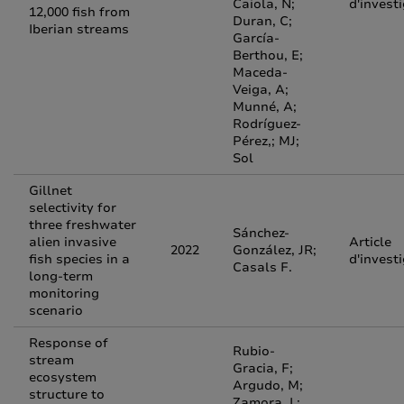
Caiola, N;
d'invest
12,000 fish from
Duran, C;
Iberian streams
García-
Berthou, E;
Maceda-
Veiga, A;
Munné, A;
Rodríguez-
Pérez,; MJ;
Sol
Gillnet
selectivity for
three freshwater
Sánchez-
alien invasive
Article
2022
González, JR;
fish species in a
d'invest
Casals F.
long-term
monitoring
scenario
Response of
Rubio-
stream
Gracia, F;
ecosystem
Argudo, M;
structure to
Zamora, L;