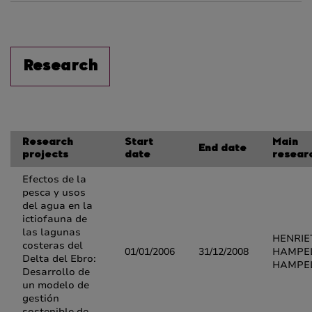
Research
Research
Start
Main
End date
projects
date
resear
Efectos de la
pesca y usos
del agua en la
ictiofauna de
las lagunas
HENRIE
costeras del
01/01/2006
31/12/2008
HAMPE
Delta del Ebro:
HAMPE
Desarrollo de
un modelo de
gestión
sostenible de