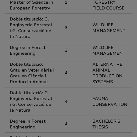
Master of Science in
1
FORESTRY
European Forestry
FIELD COURSE
Doble titulació: G.
Enginyeria Forestal
WILDLIFE
3
i G. Conservació de
MANAGEMENT
la Natura
Degree in Forest
WILDLIFE
3
Engineering
MANAGEMENT
Doble titulació:
ALTERNATIVE
Grau en Veterinària i
ANIMAL
4
Grau en Ciència i
PRODUCTION
Producció Animal
SYSTEMS
Doble titulació: G.
Enginyeria Forestal
FAUNA
4
i G. Conservació de
CONSERVATION
la Natura
Degree in Forest
BACHELOR'S
4
Engineering
THESIS