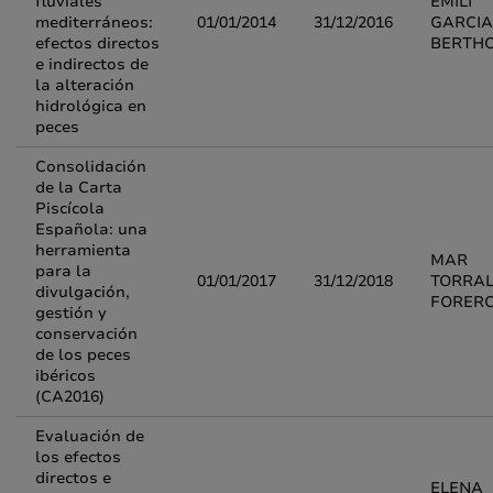
fluviales
EMILI
mediterráneos:
01/01/2014
31/12/2016
GARCIA
efectos directos
BERTH
e indirectos de
la alteración
hidrológica en
peces
Consolidación
de la Carta
Piscícola
Española: una
herramienta
MAR
para la
01/01/2017
31/12/2018
TORRA
divulgación,
FORER
gestión y
conservación
de los peces
ibéricos
(CA2016)
Evaluación de
los efectos
directos e
ELENA