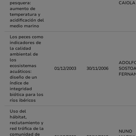
pesquera:
CAIOLA
aumento de
temperatura y
acidificación del
medio marino
Los peces como
indicadores de
la calidad
ambiental de
los
ADOLFO
ecosistemas
01/12/2003
30/11/2006
SOSTO
acuáticos:
FERNA
diseño de un
índice de
integridad
biótica para los
ríos ibéricos
Uso del
hábitat,
reclutamiento y
red trófica de la
NUNO
comunidad de